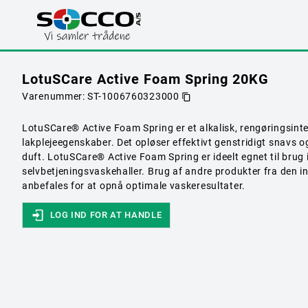
LotuSCare Active Foam Spring 20KG
Varenummer:
ST-1006760323000
LotuSCare® Active Foam Spring er et alkalisk, rengøringsin
lakplejeegenskaber. Det opløser effektivt genstridigt snavs og
duft. LotuSCare® Active Foam Spring er ideelt egnet til brug i 
selvbetjeningsvaskehaller. Brug af andre produkter fra den 
anbefales for at opnå optimale vaskeresultater.
LOG IND FOR AT HANDLE