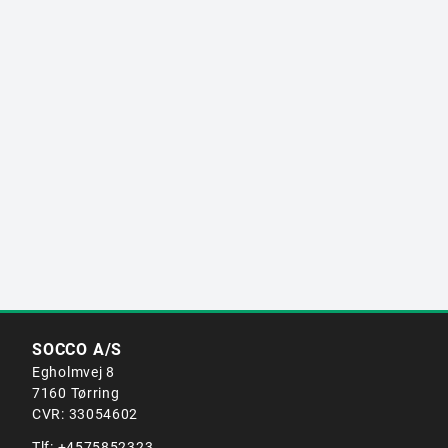
SOCCO A/S
Egholmvej 8
7160 Tørring
CVR: 33054602
Tlf:
+4575852323